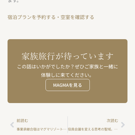
ます。
宿泊プランを予約する・空室を確認する
家族旅行が待っています
この話はいかがでしたか？ぜひご家族と一緒に
体験しに来てください。
MAGMAを見る
Prev
Nex
前読む
次読む
事業承継合宿はマグマリゾート！三世代で想いを繋ぐ丸投げプラン
役員会議を変える思考の聖域。武田信玄の地で決断