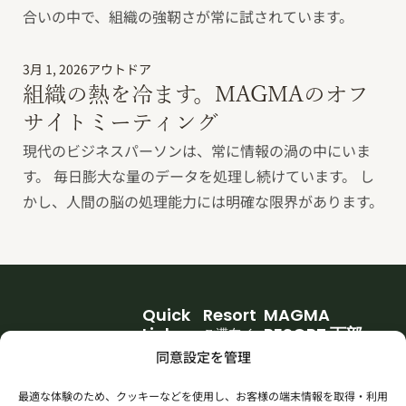
合いの中で、組織の強靭さが常に試されています。
3月 1, 2026
アウトドア
組織の熱を冷ます。MAGMAのオフ
サイトミーティング
現代のビジネスパーソンは、常に情報の渦の中にいま
す。 毎日膨大な量のデータを処理し続けています。 し
かし、人間の脳の処理能力には明確な限界があります。
Quick
Resort
MAGMA
Links
RESORT 下部
ご滞在イ
団体利用
メージ
〒409-2947
同意設定を管理
山梨県南巨摩郡身延
世代を超えて遊んで
キッズキ
アクティ
町上之平1900
学べる、森のリゾー
最適な体験のため、クッキーなどを使用し、お客様の端末情報を取得・利用
ャンプ
ビティ