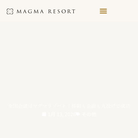
内
容
を
ス
キ
ッ
プ
全国会議はマグマリゾート！移動も企画も丸投げで成功
1月 13, 2026
その他