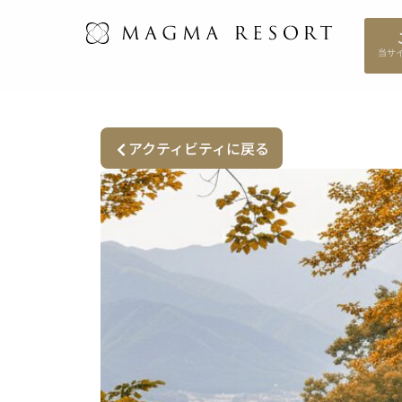
内
容
を
ス
キ
ッ
アクティビティに戻る
プ