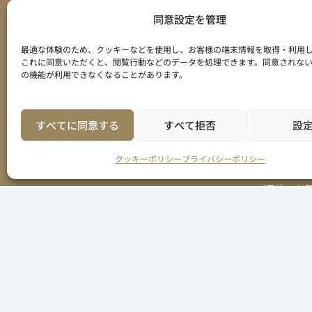
同意設定を管理
最適な体験のため、クッキーなどを使用し、お客様の端末情報を取得・利用
これに同意いただくと、閲覧行動などのデータを処理できます。同意されな
の機能が利用できなくなることがあります。
MAGMA 
〒409-294
山梨県南巨
すべてに同意する
すべて拒否
設
080-579
クッキーポリシー
プライバシーポリシー
ご予約のお
お問