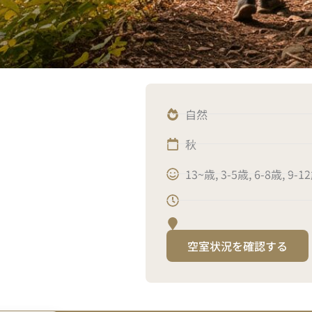
自然
秋
13~歳
,
3-5歳
,
6-8歳
,
9-1
空室状況を確認する