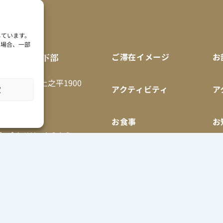
しています。
い場合、一部
RESORT 下部
ご滞在イメージ
お
7
摩郡身延町上之平1900
アクティビティ
ア
定
8-5377（代表）
お食事
お
問い合わせはこちらから
よ
い合わせ
お